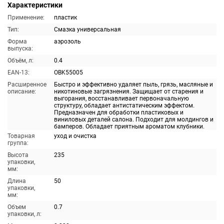
Характеристики
Применение:
пластик
Тип:
Смазка универсальная
Форма
аэрозоль
выпуска:
Объём, л:
0.4
EAN-13:
OBK55005
Расширенное
Быстро и эффективно удаляет пыль, грязь, масляные и
описание:
никотиновые загрязнения. Защищает от старения и
выгорания, восстанавливает первоначальную
структуру, обладает антистатическим эффектом.
Предназначен для обработки пластиковых и
виниловых деталей салона. Подходит для молдингов и
бамперов. Обладает приятным ароматом клубники.
Товарная
уход и очистка
группа:
Высота
235
упаковки,
мм:
Длина
50
упаковки,
мм:
Объем
0.7
упаковки, л: