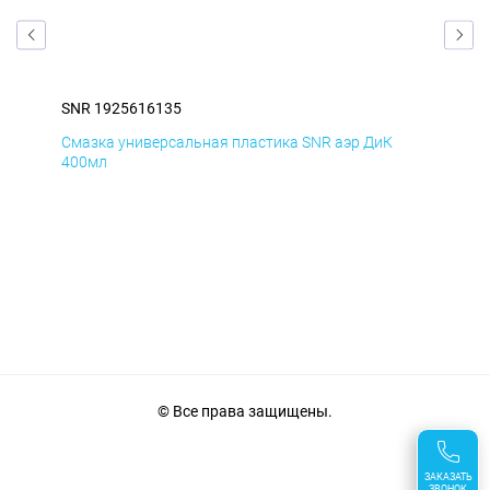
SNR 1925616135
SNR
Смазка универсальная пластика SNR аэр ДиК
Сма
400мл
40
© Все права защищены.
ЗАКАЗАТЬ
ЗВОНОК