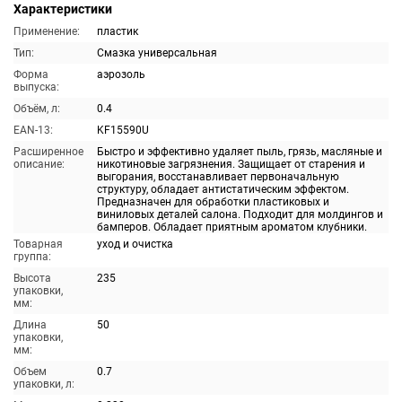
Характеристики
Применение:
пластик
Тип:
Смазка универсальная
Форма
аэрозоль
выпуска:
Объём, л:
0.4
EAN-13:
KF15590U
Расширенное
Быстро и эффективно удаляет пыль, грязь, масляные и
описание:
никотиновые загрязнения. Защищает от старения и
выгорания, восстанавливает первоначальную
структуру, обладает антистатическим эффектом.
Предназначен для обработки пластиковых и
виниловых деталей салона. Подходит для молдингов и
бамперов. Обладает приятным ароматом клубники.
Товарная
уход и очистка
группа:
Высота
235
упаковки,
мм:
Длина
50
упаковки,
мм:
Объем
0.7
упаковки, л: