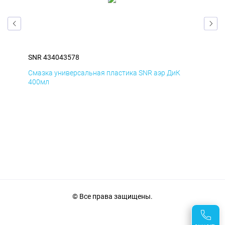
SNR 434043578
SNR
Смазка универсальная пластика SNR аэр ДиК
Сма
400мл
40
© Все права защищены.