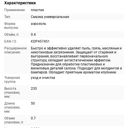
Характеристики
Применение:
пластик
Тип:
Смазка универсальная
Форма
аэрозоль
выпуска:
Объём, л:
0.4
EAN-13:
KDP457451
Расширенное
Быстро и эффективно удаляет пыль, грязь, масляные и
описание:
никотиновые загрязнения. Защищает от старения и
выгорания, восстанавливает первоначальную
структуру, обладает антистатическим эффектом.
Предназначен для обработки пластиковых и
виниловых деталей салона. Подходит для молдингов и
бамперов. Обладает приятным ароматом клубники.
Товарная
уход и очистка
группа:
Высота
235
упаковки,
мм:
Длина
50
упаковки,
мм:
Объем
0.7
упаковки, л: