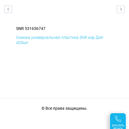
SNR 531656747
SNR
Смазка универсальная пластика SNR аэр ДиК
Сма
400мл
40
© Все права защищены.
ЗАКАЗАТЬ
ЗВОНОК