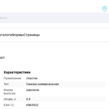
аталоги
Формы
Страницы
0мл
Характеристики
Применение:
пластик
Тип:
Смазка универсальная
Форма
аэрозоль
выпуска:
Объём, л:
0.4
EAN-13:
KB65932