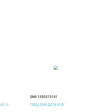
SNR 1550373191
й 1л.
ПВЕЦ SNR ДОТ4 910г