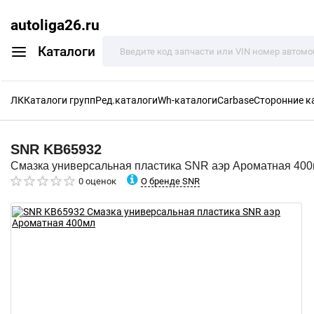
autoliga26.ru
Каталоги
ЛК
Каталоги групп
Ред.каталоги
Wh-каталоги
Carbase
Сторонние к
SNR
KB65932
Смазка универсальная пластика SNR аэр Ароматная 40
О бренде SNR
0 оценок