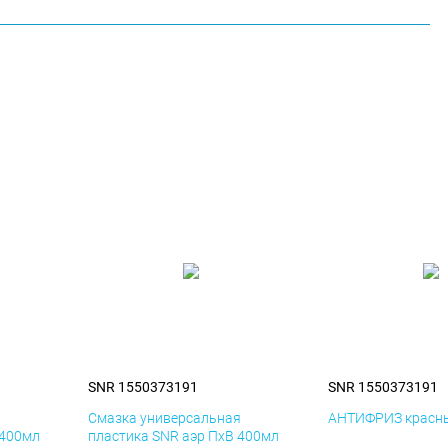
SNR 1550373191
SNR 1550373191
я
Смазка универсальная
АНТИФРИЗ красны
 400мл
пластика SNR аэр ПхВ 400мл