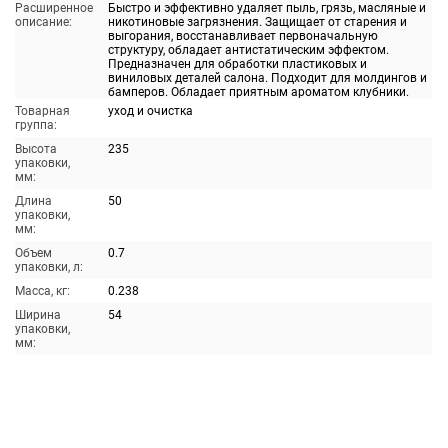
Расширенное
Быстро и эффективно удаляет пыль, грязь, масляные и
описание:
никотиновые загрязнения. Защищает от старения и
выгорания, восстанавливает первоначальную
структуру, обладает антистатическим эффектом.
Предназначен для обработки пластиковых и
виниловых деталей салона. Подходит для молдингов и
бамперов. Обладает приятным ароматом клубники.
Товарная
уход и очистка
группа:
Высота
235
упаковки,
мм:
Длина
50
упаковки,
мм:
Объем
0.7
упаковки, л:
Масса, кг:
0.238
Ширина
54
упаковки,
мм: