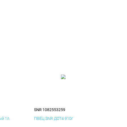
SNR 1082553259
й 1л.
ПВЕЦ SNR ДОТ4 910г