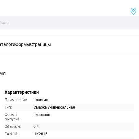
аталоги
Формы
Страницы
0мл
Характеристики
Применение:
пластик
Тип:
Смазка универсальная
Форма
аэрозоль
выпуска:
Объём, л:
0.4
EAN-13:
HK2816