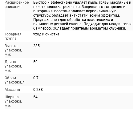
Расширенное
Быстро и эффективно удаляет пыль, грязь, масляные и
описание:
никотиновые загрязнения. Защищает от старения и
выгорания, восстанавливает первоначальную
структуру, обладает антистатическим эффектом.
Предназначен для обработки пластиковых и
виниловых деталей салона. Подходит для молдингов и
бамперов. Обладает приятным ароматом клубники.
Товарная
уход и очистка
группа:
Высота
235
упаковки,
мм:
Длина
50
упаковки,
мм:
Объем
0.7
упаковки, л:
Масса, кг:
0.238
Ширина
54
упаковки,
мм: