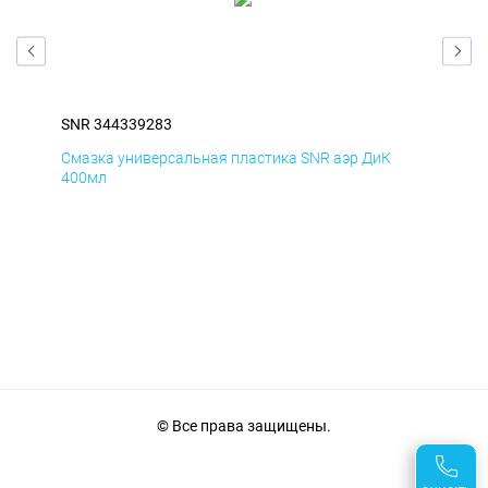
SNR 344339283
SNR
Смазка универсальная пластика SNR аэр ДиК
Сма
400мл
40
© Все права защищены.