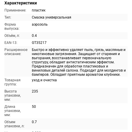
Характеристики
Применение:
пластик
Тип:
Смазка универсальная
Форма
аэрозоль
выпуска:
Объём, л:
0.4
EAN-13:
GT35217
Расширенное
Быстро и эффективно удаляет пыль, грязь, масляные и
описание:
никотиновые загрязнения. Защищает от старения и
выгорания, восстанавливает первоначальную
структуру, обладает антистатическим эффектом.
Предназначен для обработки пластиковых и
виниловых деталей салона. Подходит для молдингов и
бамперов. Обладает приятным ароматом клубники.
Товарная
уход и очистка
группа:
Высота
235
упаковки,
мм:
Длина
50
упаковки,
мм:
Объем
0.7
упаковки, л: