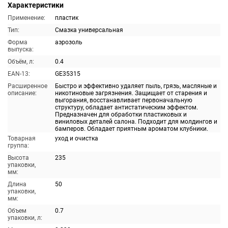
Характеристики
Применение:
пластик
Тип:
Смазка универсальная
Форма
аэрозоль
выпуска:
Объём, л:
0.4
EAN-13:
GE35315
Расширенное
Быстро и эффективно удаляет пыль, грязь, масляные и
описание:
никотиновые загрязнения. Защищает от старения и
выгорания, восстанавливает первоначальную
структуру, обладает антистатическим эффектом.
Предназначен для обработки пластиковых и
виниловых деталей салона. Подходит для молдингов и
бамперов. Обладает приятным ароматом клубники.
Товарная
уход и очистка
группа:
Высота
235
упаковки,
мм:
Длина
50
упаковки,
мм:
Объем
0.7
упаковки, л: