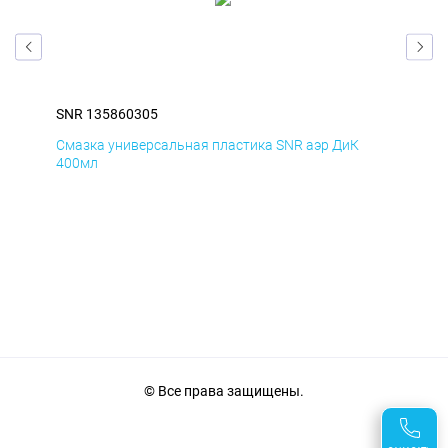
SNR 135860305
SNR
Смазка универсальная пластика SNR аэр ДиК
Сма
400мл
40
© Все права защищены.