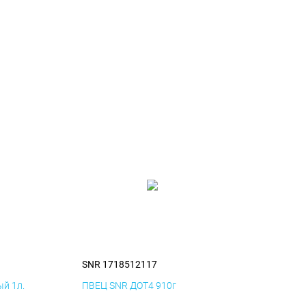
SNR 1718512117
й 1л.
ПВЕЦ SNR ДОТ4 910г