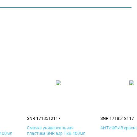
SNR 1718512117
SNR 1718512117
я
Смазка универсальная
АНТИФРИЗ красны
 400мл
пластика SNR аэр ПхВ 400мл