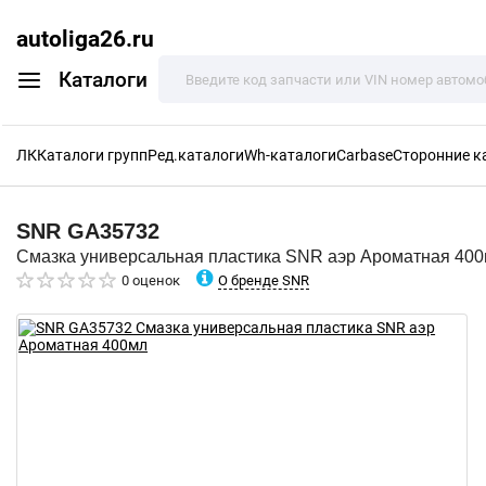
autoliga26.ru
Каталоги
ЛК
Каталоги групп
Ред.каталоги
Wh-каталоги
Carbase
Сторонние к
SNR
GA35732
Смазка универсальная пластика SNR аэр Ароматная 40
О бренде SNR
0 оценок