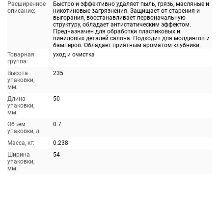
Расширенное
Быстро и эффективно удаляет пыль, грязь, масляные и
описание:
никотиновые загрязнения. Защищает от старения и
выгорания, восстанавливает первоначальную
структуру, обладает антистатическим эффектом.
Предназначен для обработки пластиковых и
виниловых деталей салона. Подходит для молдингов и
бамперов. Обладает приятным ароматом клубники.
Товарная
уход и очистка
группа:
Высота
235
упаковки,
мм:
Длина
50
упаковки,
мм:
Объем
0.7
упаковки, л:
Масса, кг:
0.238
Ширина
54
упаковки,
мм: