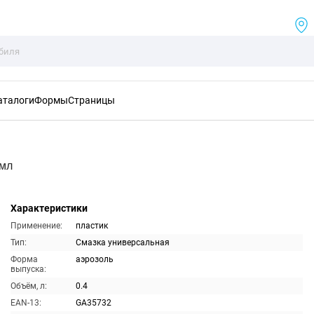
аталоги
Формы
Страницы
0мл
Характеристики
Применение:
пластик
Тип:
Смазка универсальная
Форма
аэрозоль
выпуска:
Объём, л:
0.4
EAN-13:
GA35732