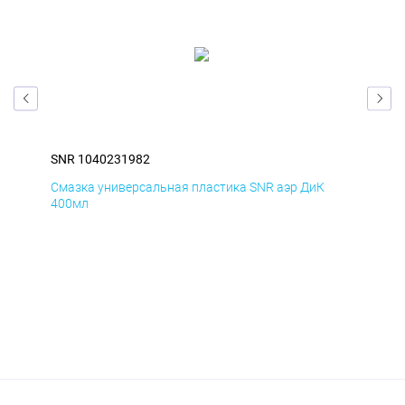
SNR 1040231982
SNR
Смазка универсальная пластика SNR аэр ДиК
Сма
400мл
40