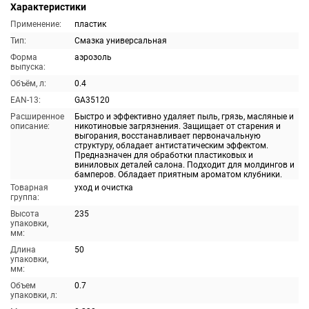
Характеристики
Применение:
пластик
Тип:
Смазка универсальная
Форма
аэрозоль
выпуска:
Объём, л:
0.4
EAN-13:
GA35120
Расширенное
Быстро и эффективно удаляет пыль, грязь, масляные и
описание:
никотиновые загрязнения. Защищает от старения и
выгорания, восстанавливает первоначальную
структуру, обладает антистатическим эффектом.
Предназначен для обработки пластиковых и
виниловых деталей салона. Подходит для молдингов и
бамперов. Обладает приятным ароматом клубники.
Товарная
уход и очистка
группа:
Высота
235
упаковки,
мм:
Длина
50
упаковки,
мм:
Объем
0.7
упаковки, л: