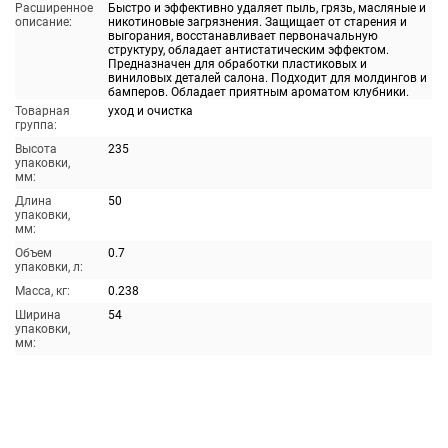
Расширенное
Быстро и эффективно удаляет пыль, грязь, масляные и
описание:
никотиновые загрязнения. Защищает от старения и
выгорания, восстанавливает первоначальную
структуру, обладает антистатическим эффектом.
Предназначен для обработки пластиковых и
виниловых деталей салона. Подходит для молдингов и
бамперов. Обладает приятным ароматом клубники.
Товарная
уход и очистка
группа:
Высота
235
упаковки,
мм:
Длина
50
упаковки,
мм:
Объем
0.7
упаковки, л:
Масса, кг:
0.238
Ширина
54
упаковки,
мм: