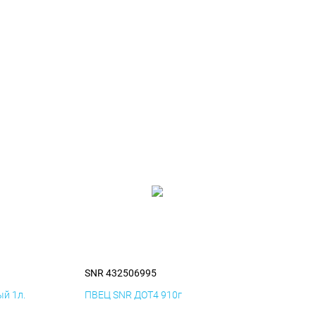
SNR 432506995
й 1л.
ПВЕЦ SNR ДОТ4 910г