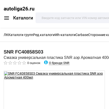
autoliga26.ru
Каталоги
ЛК
Каталоги групп
Ред.каталоги
Wh-каталоги
Carbase
Сторонние к
SNR
FC40858S03
Смазка универсальная пластика SNR аэр Ароматная 40
О бренде SNR
0 оценок