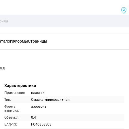
аталоги
Формы
Страницы
0мл
Характеристики
Применение:
пластик
Тип:
Смазка универсальная
Форма
аэрозоль
выпуска:
Объём, л:
0.4
EAN-13:
FC40858S03