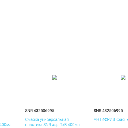
SNR 432506995
SNR 432506995
я
Смазка универсальная
АНТИФРИЗ красны
 400мл
пластика SNR аэр ПхВ 400мл