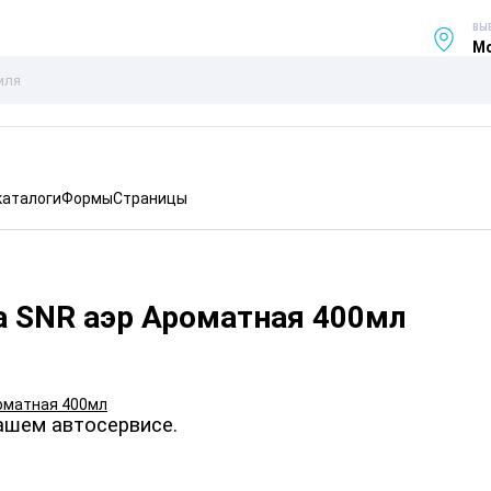
ВЫ
Мо
каталоги
Формы
Страницы
а SNR аэр Ароматная 400мл
ашем автосервисе.