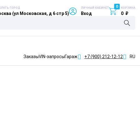
0
БРАТЬ ГОРОД
ЛИЧНЫЙ КАБИНЕТ
КОРЗИНА
сква (ул Московская, д 6 стр 5)
Вход
0
₽
Заказы
VIN-запросы
Гараж
+7 (900)
212-12-12
RU