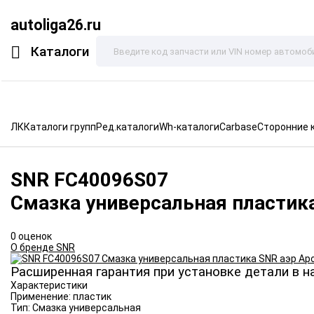
autoliga26.ru
Каталоги
ЛК
Каталоги групп
Ред.каталоги
Wh-каталоги
Carbase
Сторонние 
SNR
FC40096S07
Смазка универсальная пластик
0 оценок
О бренде SNR
Расширенная гарантия при установке детали в н
Характеристики
Применение:
пластик
Тип:
Смазка универсальная