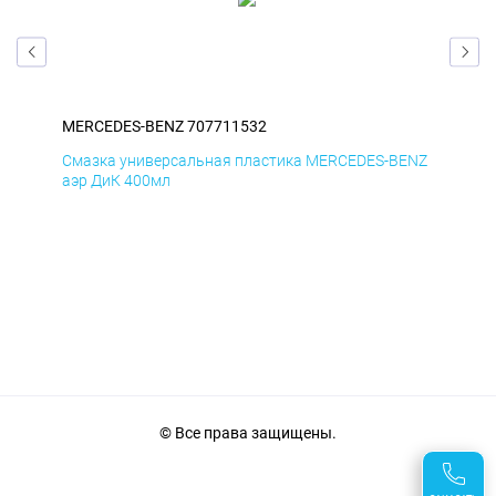
MERCEDES-BENZ 707711532
ME
ENZ
Смазка универсальная пластика MERCEDES-BENZ
Сма
аэр ДиК 400мл
аэр
© Все права защищены.