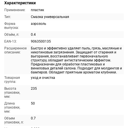
Характеристики
Применение:
пластик
Тип:
Смазка универсальная
Форма
аэрозоль
выпуска:
Объём, л:
0.4
EAN-13:
9063500135
Расширенное
Быстро и эффективно удаляет пыль, грязь, масляные и
описание:
никотиновые загрязнения. Защищает от старения и
выгорания, восстанавливает первоначальную
структуру, обладает антистатическим эффектом.
Предназначен для обработки пластиковых и
виниловых деталей салона. Подходит для молдингов и
бамперов. Обладает приятным ароматом клубники.
Товарная
уход и очистка
группа:
Высота
235
упаковки,
мм:
Длина
50
упаковки,
мм:
Объем
0.7
упаковки, л: