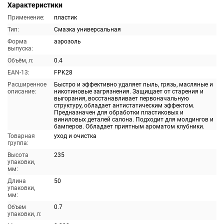
Характеристики
Применение:
пластик
Тип:
Смазка универсальная
Форма
аэрозоль
выпуска:
Объём, л:
0.4
EAN-13:
FPK28
Расширенное
Быстро и эффективно удаляет пыль, грязь, масляные и
описание:
никотиновые загрязнения. Защищает от старения и
выгорания, восстанавливает первоначальную
структуру, обладает антистатическим эффектом.
Предназначен для обработки пластиковых и
виниловых деталей салона. Подходит для молдингов и
бамперов. Обладает приятным ароматом клубники.
Товарная
уход и очистка
группа:
Высота
235
упаковки,
мм:
Длина
50
упаковки,
мм:
Объем
0.7
упаковки, л: