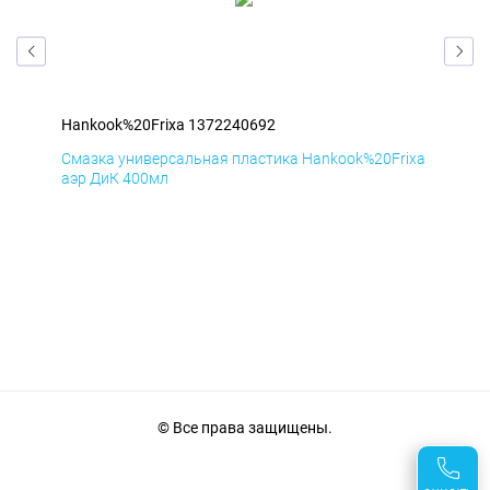
Hankook%20Frixa 1372240692
Han
ixa
Смазка универсальная пластика Hankook%20Frixa
Сма
аэр ДиК 400мл
аэр
© Все права защищены.