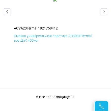
ACS%20Termal 1821758412
ACS
l
Смазка универсальная пластика ACS%20Termal
Сма
аэр ДиК 400мл
аэр
© Все права защищены.