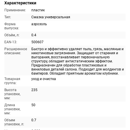
Характеристики
Применение:
пластик
Тип:
Смазка универсальная
Форма
аэрозоль
выпуска:
Объём, л:
0.4
EAN-13:
500607
Расширенное
Быстро и эффективно удаляет пыль, грязь, масляные и
описание:
никотиновые загрязнения. Защищает от старения и
выгорания, восстанавливает первоначальную
структуру, обладает антистатическим эффектом.
Предназначен для обработки пластиковых и
виниловых деталей салона. Подходит для молдингов и
бамперов. Обладает приятным ароматом клубники.
Товарная
уход и очистка
группа:
Высота
235
упаковки,
мм:
Длина
50
упаковки,
мм:
Объем
0.7
упаковки, л: